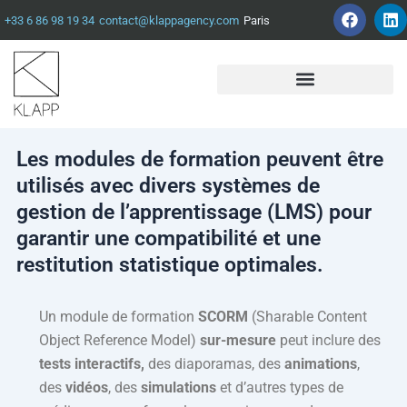
F
L
Aller
+33 6 86 98 19 34
contact@klappagency.com
Paris
a
i
au
c
n
contenu
e
k
b
e
o
d
o
i
k
n
Les modules de formation peuvent être
utilisés avec divers systèmes de
gestion de l’apprentissage (LMS) pour
garantir une compatibilité et une
restitution statistique optimales.
Un module de formation
SCORM
(Sharable Content
Object Reference Model)
sur-mesure
peut inclure des
tests interactifs,
des diaporamas, des
animations
,
des
vidéos
, des
simulations
et d’autres types de